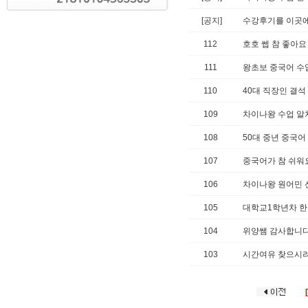
[공지]
수강후기를 이곳
112
호호 쎕 참 좋아요
111
왕초보 중국어 수
110
40대 직장인 결석 
109
차이나왕 수업 알
108
50대 중년 중국어
107
중국어가 참 쉬워
106
차이나왕 원어민 
105
대학교1학년차 한
104
위양쌤 감사합니다
103
시간여유 찾으시려